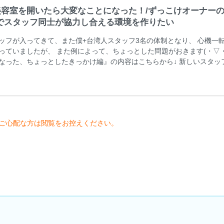
容室を開いたら大変なことになった！/ずっこけオーナー
容室でスタッフ同士が協力し合える環境を作りたい
ッフが入ってきて、また僕+台湾人スタッフ3名の体制となり、 心機一
っていましたが、 また例によって、ちょっとした問題がおきます(・▽・
なった、ちょっとしたきっかけ編』の内容はこちらから↓ 新しいスタッ
･･･ 新しく入ってきた女の子のスタッフは、もともと紹介してくれたス
 AJがかなり親身になって話を聞いたり、毎朝朝練の時間を作って、 彼
うと頑張ってくれていたため、 元々何年か経験があったその彼女は、
ご心配な方は閲覧をお控えください。