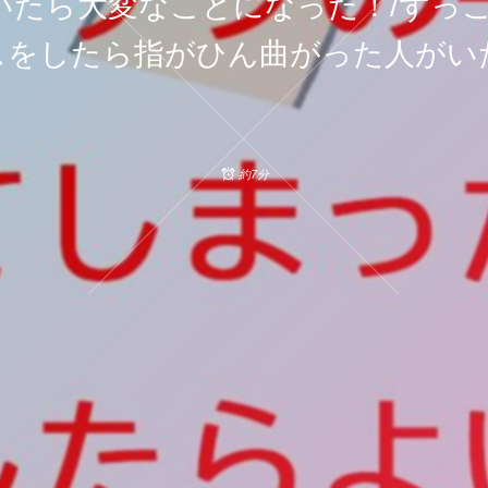
たら大変なことになった！/ずっこけオ
をしたら指がひん曲がった人がいた(-
約7分