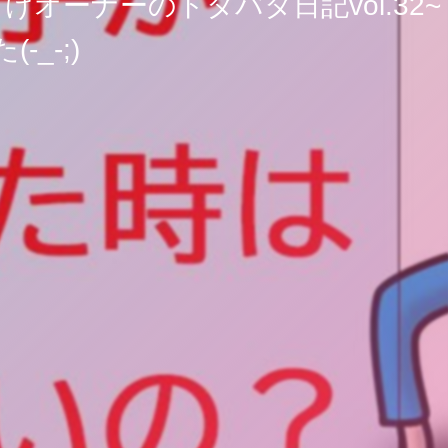
ーナーのドタバタ日記vol.32~
_-;)