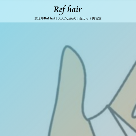
恵比寿Ref hair│大人のための小顔カット美容室