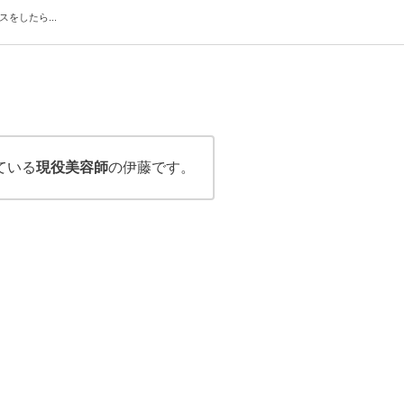
をしたら...
ている
現役美容師
の伊藤です。