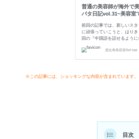
普通の美容師が海外で美
バタ日記vol.31~美
前回の記事では、新しいスタ
に頑張っていこうと、はりき
回の『中国語を話せるように
ぐにスタイリストになったが
恵比寿美容室Ref hair
AJの後輩ということもあり、
ち早くスタイリストにあげよ
る…
※この記事には、ショッキングな内容が含まれています。
目次