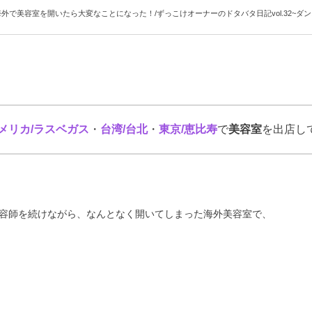
外で美容室を開いたら大変なことになった！/ずっこけオーナーのドタバタ日記vol.32~ダンス
メリカ/ラスベガス
・
台湾/台北
・
東京
/
恵比寿
で
美容室
を出店し
容師を続けながら、なんとなく開いてしまった海外美容室で、